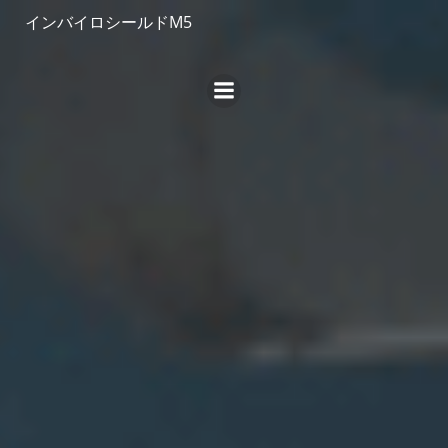
コ
インバイロシールドM5
ン
テ
ン
ツ
へ
ス
キ
ッ
プ