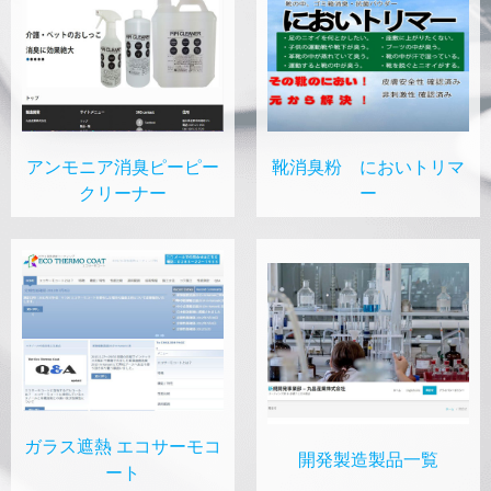
アンモニア消臭ピーピー
靴消臭粉 においトリマ
クリーナー
ー
ガラス遮熱 エコサーモコ
開発製造製品一覧
ート