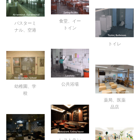
食堂、イー
バスターミ
トイン
ナル、空港
トイレ
公共浴場
幼稚園、学
校
薬局、医薬
品店
レストラン