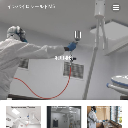
コ
インバイロシールドM5
ン
テ
ン
ツ
へ
ス
キ
利用場所
ッ
プ