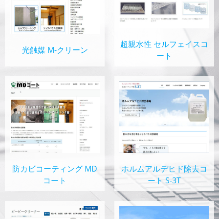
超親水性 セルフェイスコ
光触媒 M-クリーン
ート
防カビコーティング MD
ホルムアルデヒド除去コ
コート
ート S-3T