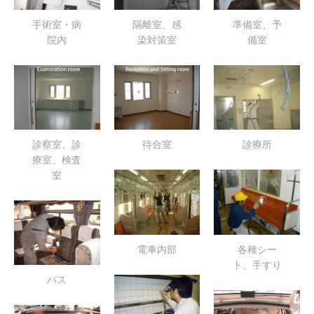
手術室・病
隔離室、感
準備室、予
院内
染対策室
備室
診察室、診
待合室
診療所
療室、検査
室
電車内部
各種シー
ト、手すり
バス