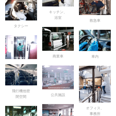
キッチン、
浴室
救急車
タクシー
商業車
車内
飛行機他密
公共施設
閉空間
オフィス、
事務所