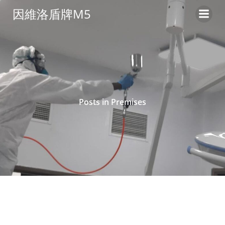
コ
因維洛盾牌M5
ン
テ
ン
ツ
へ
ス
キ
Posts in Premises
ッ
プ