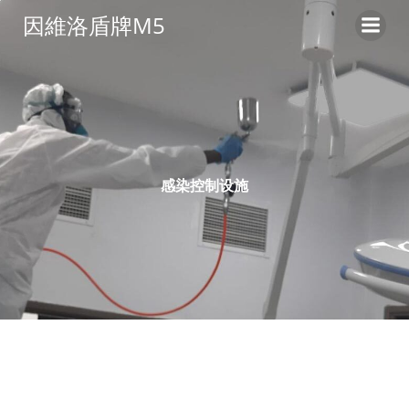
コ
因維洛盾牌M5
ン
テ
ン
ツ
へ
ス
キ
感染控制设施
ッ
プ