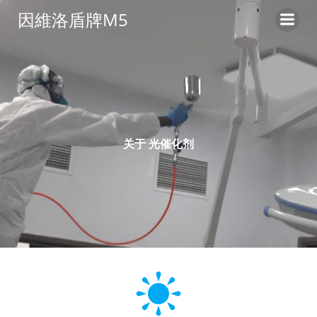
コ
因維洛盾牌M5
ン
テ
ン
ツ
へ
ス
キ
ッ
关于 光催化剂
プ